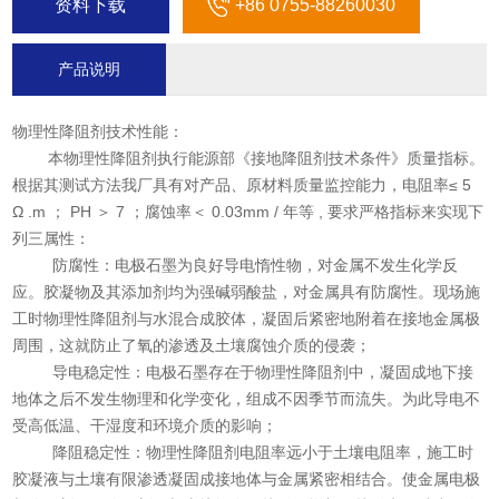
资料下载
+86 0755-88260030
产品说明
物理性降阻剂技术性能：
本物理性降阻剂执行能源部《接地降阻剂技术条件》质量指标。
根据其测试方法我厂具有对产品、原材料质量监控能力，电阻率≤ 5
Ω .m ； PH ＞ 7 ；腐蚀率＜ 0.03mm / 年等 , 要求严格指标来实现下
列三属性：
防腐性：电极石墨为良好导电惰性物，对金属不发生化学反
应。胶凝物及其添加剂均为强碱弱酸盐，对金属具有防腐性。现场施
工时物理性降阻剂与水混合成胶体，凝固后紧密地附着在接地金属极
周围，这就防止了氧的渗透及土壤腐蚀介质的侵袭；
导电稳定性：电极石墨存在于物理性降阻剂中，凝固成地下接
地体之后不发生物理和化学变化，组成不因季节而流失。为此导电不
受高低温、干湿度和环境介质的影响；
降阻稳定性：物理性降阻剂电阻率远小于土壤电阻率，施工时
胶凝液与土壤有限渗透凝固成接地体与金属紧密相结合。使金属电极