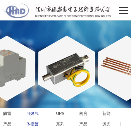
防雷
可燃气
UPS
机房
新能
产品
体报警
系列
产品
源光