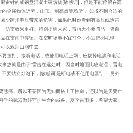
雷针的或钢盘混凝土建筑物[敏感词]，但是不能停留在高
大的金属物体近旁，山顶、制高点等场所”。如找不到合适的
，减少跨步电压带来的危害，如果此时你看到有高压线遭雷
衣，防雷效果更好。特别提醒大家，雷雨天不要骑马、骑自
物品在雷雨中停留。在空旷场地不宜打伞，不宜把羽毛球
，可以躲到山洞中去。
要拨打、接听电话，或使用电话上网，应拔掉电源和电话
次事故就是由于“雷击在远处时，因当时地面比较潮湿，雷电
不要站立灯泡下，[敏感词]是断电或不使用电器”。 另外
离悲痛。所以不要因为无知而搭上了性命，还以为是天要亡
起科学的武器做好守护生命的戒备。夏季雷雨多，希望大家：