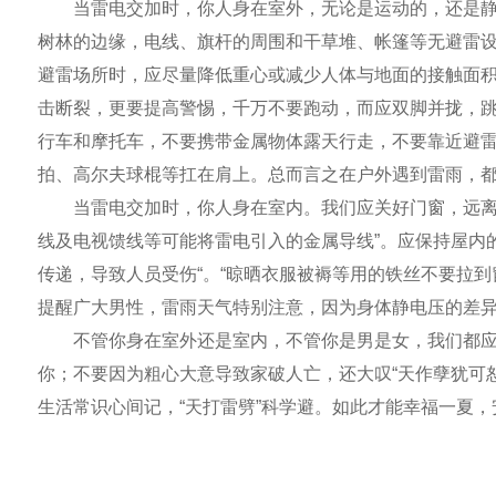
当雷电交加时，你人身在室外，无论是运动的，还是静止
树林的边缘，电线、旗杆的周围和干草堆、帐篷等无避雷设
避雷场所时，应尽量降低重心或减少人体与地面的接触面
击断裂，更要提高警惕，千万不要跑动，而应双脚并拢，
行车和摩托车，不要携带金属物体露天行走，不要靠近避
拍、高尔夫球棍等扛在肩上。总而言之在户外遇到雷雨，
当雷电交加时，你人身在室内。我们应关好门窗，远离进
线及电视馈线等可能将雷电引入的金属导线”。应保持屋内
传递，导致人员受伤“。“晾晒衣服被褥等用的铁丝不要拉到
提醒广大男性，雷雨天气特别注意，因为身体静电压的差
不管你身在室外还是室内，不管你是男是女，我们都应该
你；不要因为粗心大意导致家破人亡，还大叹“天作孽犹可
生活常识心间记，“天打雷劈”科学避。如此才能幸福一夏，