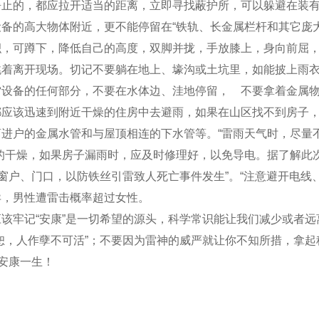
的，都应拉开适当的距离，立即寻找蔽护所，可以躲避在装有避
备的高大物体附近，更不能停留在“铁轨、长金属栏杆和其它庞
积，可蹲下，降低自己的高度，双脚并拢，手放膝上，身向前屈
跳着离开现场。切记不要躺在地上、壕沟或土坑里，如能披上雨
雷设备的任何部分，不要在水体边、洼地停留， 不要拿着金属
都应该迅速到附近干燥的住房中去避雨，如果在山区找不到房子
户的金属水管和与屋顶相连的下水管等。“雷雨天气时，尽量不
的干燥，如果房子漏雨时，应及时修理好，以免导电。据了解此
窗户、门口，以防铁丝引雷致人死亡事件发生”。“注意避开电线、
异，男性遭雷击概率超过女性。
牢记“安康”是一切希望的源头，科学常识能让我们减少或者远
恕，人作孽不可活”；不要因为雷神的威严就让你不知所措，拿
安康一生！