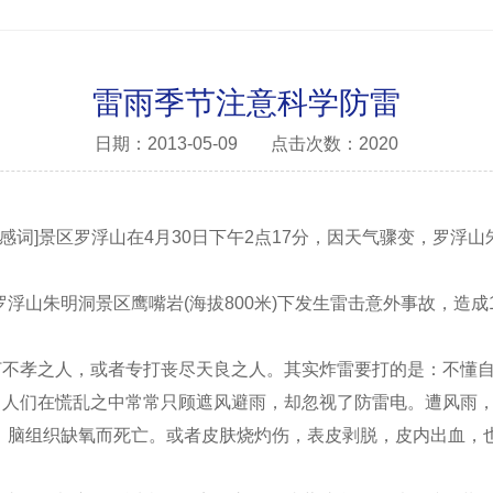
雷雨季节注意科学防雷
日期：2013-05-09
点击次数：2020
词]景区罗浮山在4月30日下午2点17分，因天气骤变，罗浮山朱
山朱明洞景区鹰嘴岩(海拔800米)下发生雷击意外事故，造成1
孝之人，或者专打丧尽天良之人。其实炸雷要打的是：不懂自
人们在慌乱之中常常只顾遮风避雨，却忽视了防雷电。遭风雨，
，脑组织缺氧而死亡。或者皮肤烧灼伤，表皮剥脱，皮内出血，