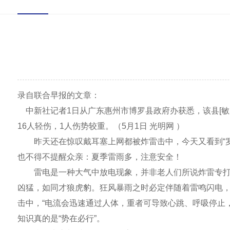
录自联合早报的文章：
中新社记者1日从广东惠州市博罗县政府办获悉，该县[敏感
16人轻伤，1人伤势较重。（5月1日 光明网 ）
昨天还在惊叹戴耳塞上网都被炸雷击中，今天又看到“罗浮
也不得不提醒众亲：夏季雷雨多，注意安全！
雷电是一种大气中放电现象，并非老人们所说炸雷专打不
凶猛，如同才狼虎豹。狂风暴雨之时必定伴随着雷鸣闪电，
击中，“电流会迅速通过人体，重者可导致心跳、呼吸停止
知识真的是“势在必行”。