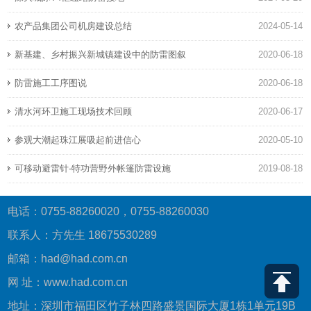
农产品集团公司机房建设总结
2024-05-14
新基建、乡村振兴新城镇建设中的防雷图叙
2020-06-18
防雷施工工序图说
2020-06-18
清水河环卫施工现场技术回顾
2020-06-17
参观大潮起珠江展吸起前进信心
2020-05-10
可移动避雷针-特功营野外帐篷防雷设施
2019-08-18
电话：0755-88260020，0755-88260030
联系人：方先生 18675530289
邮箱：had@had.com.cn
网 址：www.had.com.cn
地址：深圳市福田区竹子林四路盛景国际大厦1栋1单元19B