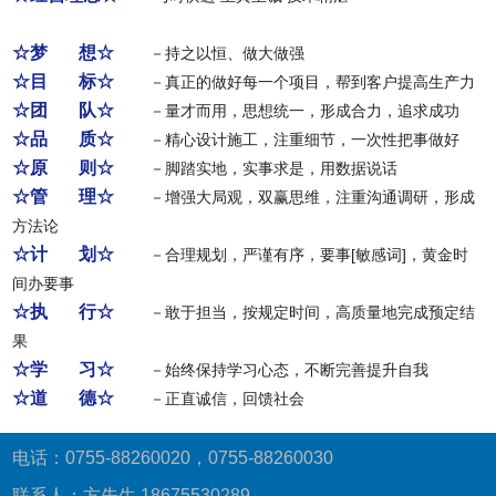
☆梦 想☆
－持之以恒、做大做强
☆目 标☆
－真正的做好每一个项目，帮到客户提高生产力
☆团 队☆
－量才而用，思想统一，形成合力，追求成功
☆品 质☆
－精心设计施工，注重细节，一次性把事做好
☆原 则☆
－脚踏实地，实事求是，用数据说话
☆管 理☆
－增强大局观，双赢思维，注重沟通调研，形成
方法论
☆计 划☆
－合理规划，严谨有序，要事[敏感词]，黄金时
间办要事
☆执 行☆
－敢于担当，按规定时间，高质量地完成预定结
果
☆学 习☆
－始终保持学习心态，不断完善提升自我
☆道 德☆
－正直诚信，回馈社会
电话：0755-88260020，0755-88260030
联系人：方先生 18675530289