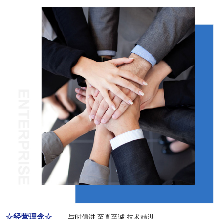
☆经营理念☆
与时俱进 至真至诚 技术精湛