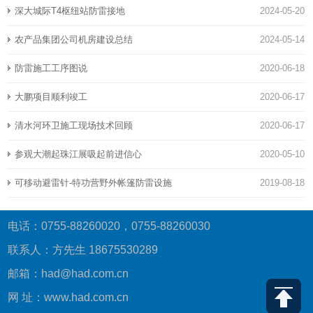
深大城际T4枢纽站防雷接地
2024-05-20
农产品集团公司机房建设总结
2024-05-14
防雷施工工序图说
2020-06-18
大鹏项目顺利竣工
2020-06-17
清水河环卫施工现场技术回顾
2020-06-17
参观大潮起珠江展吸起前进信心
2020-05-10
可移动避雷针-特功营野外帐篷防雷设施
2019-08-18
电话：0755-88260020，0755-88260030
联系人：方先生 18675530289
邮箱：had@had.com.cn
网 址：www.had.com.cn