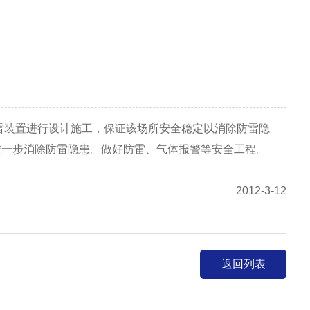
雷装置进行设计施工，保证该场所安全稳定以消除防雷隐
进一步消除防雷隐患。做好防雷、气体报警等安全工程。
2012-3-12
返回列表