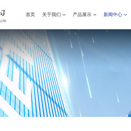
首页
关于我们
产品展示
新闻中心