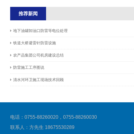
推荐新闻
地下油罐卸油口防雷等电位处理
铁道大桥避雷针防雷设施
农产品集团公司机房建设总结
防雷施工工序图说
清水河环卫施工现场技术回顾
电话：0755-88260020，0755-88260030
联系人：方先生 18675530289