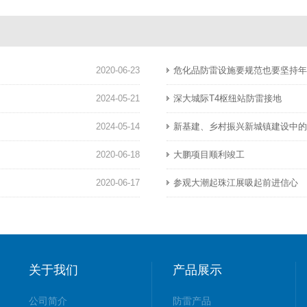
2020-06-23
危化品防雷设施要规范也要坚持
2024-05-21
深大城际T4枢纽站防雷接地
2024-05-14
新基建、乡村振兴新城镇建设中
2020-06-18
大鹏项目顺利竣工
2020-06-17
参观大潮起珠江展吸起前进信心
关于我们
产品展示
公司简介
防雷产品