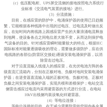
（
c）低压配电柜、UPS屏交流侧的接地按照电力系统行
业标准《交流电气装置的接地》进行。
（
3）分流措施：
目前，在感应雷的防护中，电涌保护器的使用已日趋频
繁，它能根据各种线路中出现的过电压、过电流及时做出反
应，在短时间内将线路上因感应雷产生的大量浪涌电流释放
到地网，使设备各点之间电位差大致不变，从而达到保护电
气设备的目的。针对感应雷瞬时能量较大的特点，根据
IEC
国际标准对能量逐级吸收的理论，需要做多级防护，应在供
电线路的各部位(防雷区交接处)逐级安装电涌保护器，以消
除雷击过电压。
对于沿直流输入线侵入的感应雷，在光伏电池方阵的各
级直流汇流箱内，分别在正极对地、负极对地间安装电涌保
护器；在逆变器直流输入端的正极对地、负极对地、正极对
负极之间安装电涌保护器，实现共模和差模保护；电站交流
侧雷击感应过电流均采用避雷器的方式进行分流，在电站
10kV出线侧均装设氧化锌避雷器。
（
4）等电位连接：
等电位连接的目的，在于减少需要防雷的空间内各金属