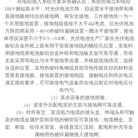
在电站接入系统方案审查确认后，将按照规范和电站
10kV侧短路水平，对光伏电池方阵，拟设置水平接地带和垂
直接地极相结合的接地网。将安全接地、工作接地统一为一
个共用接地装置，接地电阻值按不大于4Ω考虑。沿光伏电池
方阵四周采用－40×6热镀锌扁钢设置一圈水平接地带，接地
体埋设深度不小于0.5～0.8米。光伏电池生产厂家在光伏电池
板铝合金外框上留有用于安装接地线的螺栓孔位置，安装时
用接地线将电池板铝合金外框和电池板支架可靠导通，所有
支架采用等电位与水平接地带连通，并根据现场情况，选择
合适的位置，采用热镀锌角钢或其他导电性能良好的材料设
置垂直接地极。接地装置的接地电阻、接触电压和跨步电压
满足规程要求，尽可能使电气设备所在地点附近对地电压分
布均匀。
（
2）其余设备的接地措施：
（
a）逆变升压配电室的主筋与接地网可靠连通。
（
b）对所有交、直流电力电缆的接头盒、终端头和可触
及的电缆金属护层和穿线的钢管应可靠接地；电缆槽盒、支
架、桥架、给排水管道、各级直流汇流箱、配电柜外壳等金
属物用热镀锌扁钢接入接地网。