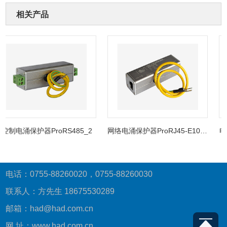
相关产品
控制电涌保护器ProRS485_2
网络电涌保护器ProRJ45-E100_4
电话
电话：0755-88260020，0755-88260030
联系人：方先生 18675530289
邮箱：had@had.com.cn
网 址：www.had.com.cn