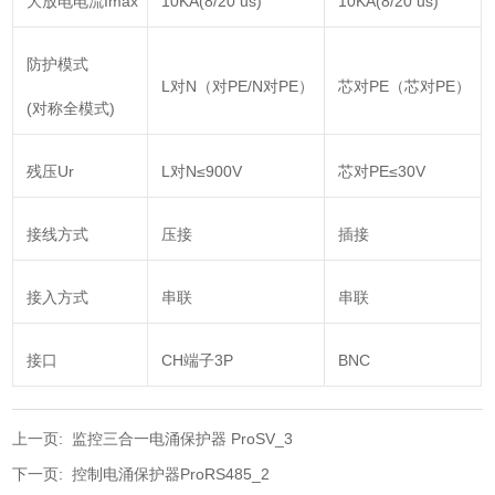
大放电电流Imax
10KA(8/20 us)
10KA(8/20 us)
防护模式
L对N（对PE/N对PE）
芯对PE（芯对PE）
(对称全模式)
残压Ur
L对N≤900V
芯对PE≤30V
接线方式
压接
插接
接入方式
串联
串联
接口
CH端子3P
BNC
上一页:
监控三合一电涌保护器 ProSV_3
下一页:
控制电涌保护器ProRS485_2